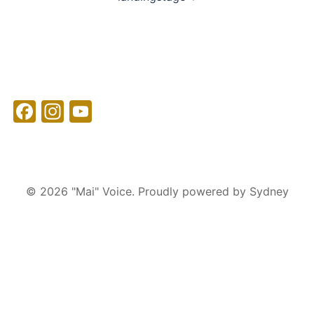
ビ
ゲ
ー
シ
ョ
ン
Facebook
Instagram
YouTube
© 2026 "Mai" Voice. Proudly powered by
Sydney