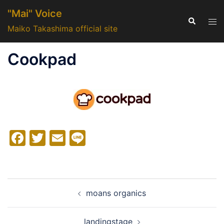
コ
"Mai" Voice
ン
検
ト
索
Maiko Takashima official site
テ
グ
ン
ル
Cookpad
ツ
メ
へ
ニ
ス
ュ
キ
ー
ッ
プ
Facebook
Twitter
Email
Line
投
moans organics
稿
ナ
landingstage