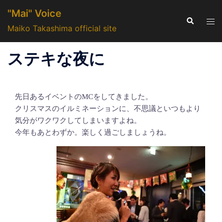
コ
"Mai" Voice
ン
検
ト
索
Maiko Takashima official site
テ
グ
ン
ル
ステキな夜に
ツ
メ
へ
ニ
ス
ュ
キ
先日あるイベントのMCをしてきました。
ー
ッ
クリスマスのイルミネーションに、不思議といつもより
気分がワクワクしてしまいますよね。
プ
今年もあとわずか。楽しく過ごしましょうね。