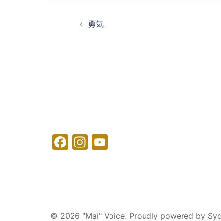
投
稿
勇気
ナ
ビ
ゲ
ー
シ
ョ
ン
Facebook
Instagram
YouTube
© 2026 "Mai" Voice. Proudly powered by
Sy