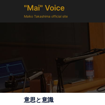
コ
"Mai" Voice
ン
テ
Maiko Takashima official site
ン
ツ
へ
ス
キ
ッ
プ
意思と意識