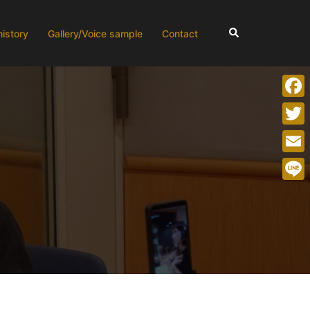
検
history
Gallery/Voice sample
Contact
索
Face
Twitt
Emai
Line