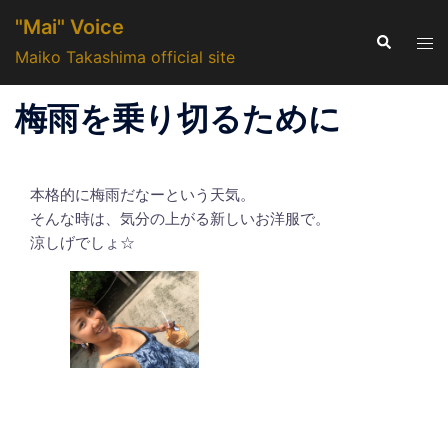
コ
"Mai" Voice
ン
検
ト
索
Maiko Takashima official site
テ
グ
ン
ル
梅雨を乗り切るために
ツ
メ
へ
ニ
ス
ュ
キ
本格的に梅雨だなーという天気。
ー
ッ
そんな時は、気分の上がる新しいお洋服で。
涼しげでしょ☆
プ