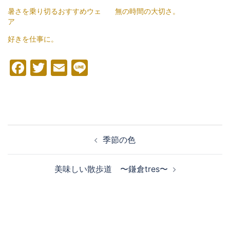
暑さを乗り切るおすすめウェ
無の時間の大切さ。
ア
好きを仕事に。
Facebook
Twitter
Email
Line
投
季節の色
稿
ナ
美味しい散歩道 〜鎌倉tres〜
ビ
ゲ
ー
シ