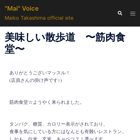
コ
"Mai" Voice
ン
検
ト
索
Maiko Takashima official site
テ
グ
ン
ル
美味しい散歩道 〜筋肉食
ツ
メ
へ
ニ
堂〜
ス
ュ
キ
ー
ッ
ありがとうございマッスル！
プ
(店員さんの掛け声です↑)
筋肉食堂☆ようやく来られました。
タンパク、糖質、カロリー表示がされており、
食事を気にしている方にはなんとも有難いレストラン。
しかも、白米、玄米、キャベツ？！選べます。