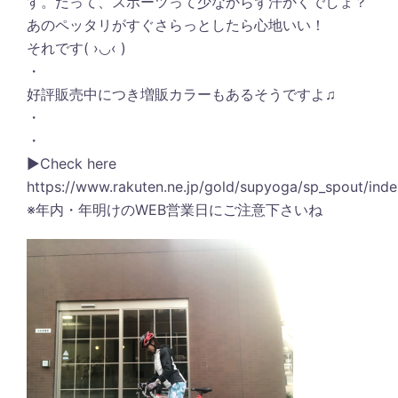
す。だって、スポーツって少なからず汗かくでしょ？
あのペッタリがすぐさらっとしたら心地いい！
それです( ›◡‹ )
・
好評販売中につき増販カラーもあるそうですよ♫
・
・
▶︎Check here
https://www.rakuten.ne.jp/gold/supyoga/sp_spout/inde
※年内・年明けのWEB営業日にご注意下さいね