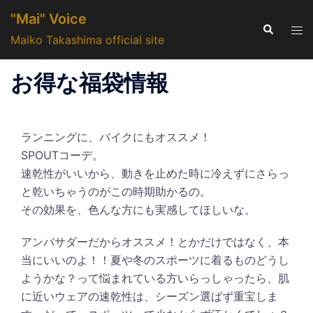
コ
"Mai" Voice
ン
検
ト
索
Maiko Takashima official site
テ
グ
ン
ル
お得な福袋情報
ツ
メ
へ
ニ
ス
ュ
キ
ランニングに、バイクにもオススメ！
ー
ッ
SPOUTコーデ。
プ
速乾性がいいから、動きを止めた時に冷えずにさらっ
と乾いちゃうのがこの時期助かるの。
その効果を、色んな方にも実感してほしいな。
アンバサダーだからオススメ！とかだけではなく、本
当にいいのよ！！夏や冬のスポーツに着るものどうし
ようかな？って悩まれている方いらっしゃったら、肌
に近いウェアの速乾性は、シーズン選ばず重宝しま