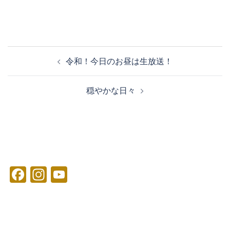
投
令和！今日のお昼は生放送！
稿
ナ
穏やかな日々
ビ
ゲ
ー
シ
ョ
ン
Facebook
Instagram
YouTube