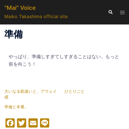
コ
"Mai" Voice
ン
検
ト
索
Maiko Takashima official site
テ
グ
ン
ル
準備
ツ
メ
へ
ニ
ス
ュ
キ
やっぱり、準備しすぎてしすぎることはない。もっと
ー
ッ
前を向こう！
プ
大いなる勘違いと、アウェイ
ひとりごと
感
準備と本番。
Facebook
Twitter
Email
Line