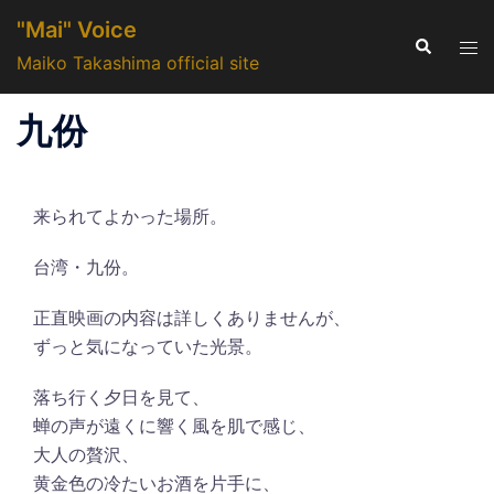
コ
"Mai" Voice
ン
検
ト
索
Maiko Takashima official site
テ
グ
ン
ル
九份
ツ
メ
へ
ニ
ス
ュ
キ
来られてよかった場所。
ー
ッ
台湾・九份。
プ
正直映画の内容は詳しくありませんが、
ずっと気になっていた光景。
落ち行く夕日を見て、
蝉の声が遠くに響く風を肌で感じ、
大人の贅沢、
黄金色の冷たいお酒を片手に、