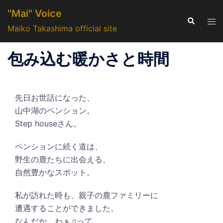
コ
"Mai" Voice
ン
検
ト
索
Maiko Takashima official site
テ
グ
ン
ル
包み込む暖かさと時間
ツ
メ
へ
ニ
ス
ュ
キ
先日お世話になった、
ー
ッ
山中湖のペンション。
プ
Step houseさん。
ペンションに続く道は、
野生の鹿たちに出会える、
自然豊かなスポット。
私が訪れた時も、親子の鹿ファミリーに
遭遇することができました。
なんだか、わぁ♫って