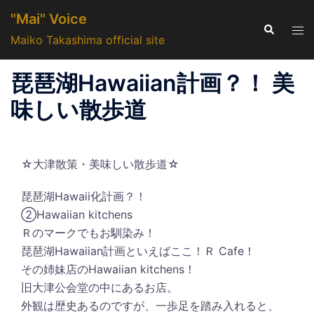
コ
"Mai" Voice
ン
検
ト
索
Maiko Takashima official site
テ
グ
ン
ル
琵琶湖Hawaiian計画？！ 美
ツ
メ
へ
ニ
味しい散歩道
ス
ュ
キ
ー
ッ
☆大津散策・美味しい散歩道☆
プ
琵琶湖Hawaii化計画？！
②Hawaiian kitchens
Ｒのマークでもお馴染み！
琵琶湖Hawaiian計画といえばここ！Ｒ Cafe！
その姉妹店のHawaiian kitchens！
旧大津公会堂の中にあるお店。
外観は歴史あるのですが、一歩足を踏み入れると、