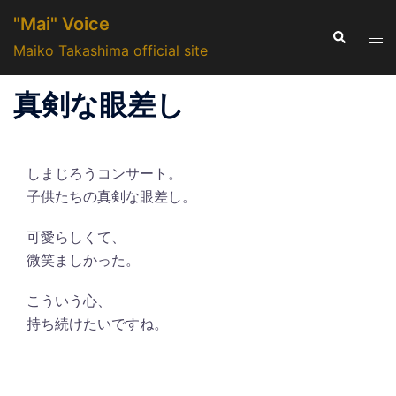
コ
"Mai" Voice
ン
検
ト
索
Maiko Takashima official site
テ
グ
ン
ル
真剣な眼差し
ツ
メ
へ
ニ
ス
ュ
キ
しまじろうコンサート。
ー
ッ
子供たちの真剣な眼差し。
プ
可愛らしくて、
微笑ましかった。
こういう心、
持ち続けたいですね。