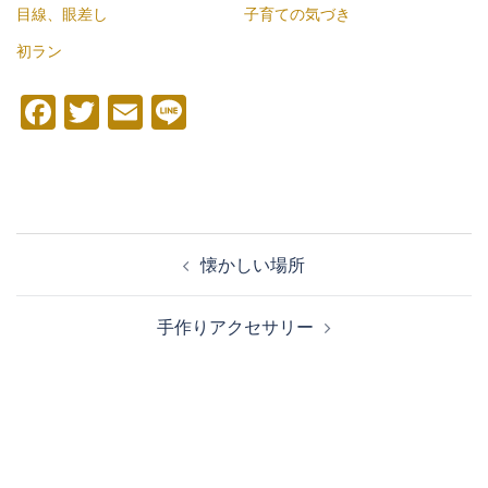
目線、眼差し
子育ての気づき
初ラン
Facebook
Twitter
Email
Line
投
懐かしい場所
稿
ナ
手作りアクセサリー
ビ
ゲ
ー
シ
ョ