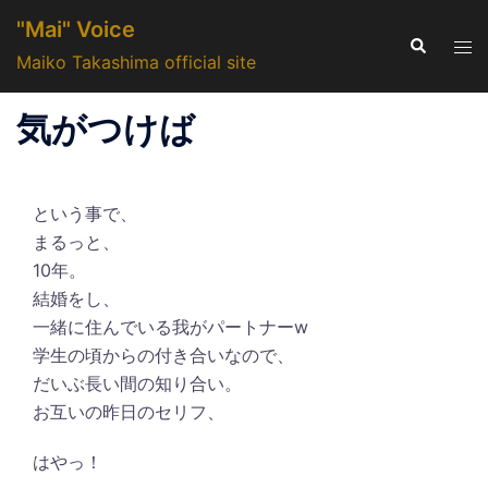
コ
"Mai" Voice
ン
検
ト
索
Maiko Takashima official site
テ
グ
ン
ル
気がつけば
ツ
メ
へ
ニ
ス
ュ
キ
という事で、
ー
ッ
まるっと、
プ
10年。
結婚をし、
一緒に住んでいる我がパートナーw
学生の頃からの付き合いなので、
だいぶ長い間の知り合い。
お互いの昨日のセリフ、
はやっ！