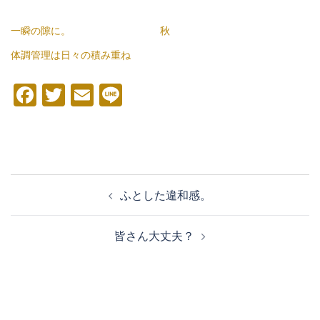
一瞬の隙に。
秋
体調管理は日々の積み重ね
Facebook
Twitter
Email
Line
投
ふとした違和感。
稿
ナ
皆さん大丈夫？
ビ
ゲ
ー
シ