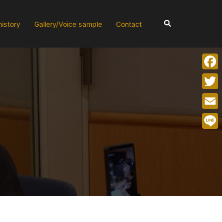
検
history
Gallery/Voice sample
Contact
索
Face
Twitt
Emai
Line