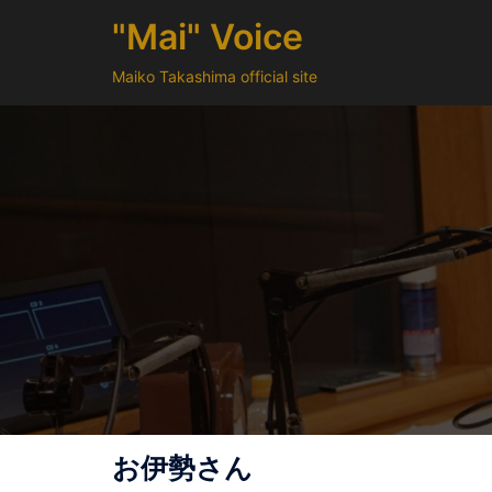
コ
"Mai" Voice
ン
テ
Maiko Takashima official site
ン
ツ
へ
ス
キ
ッ
プ
お伊勢さん