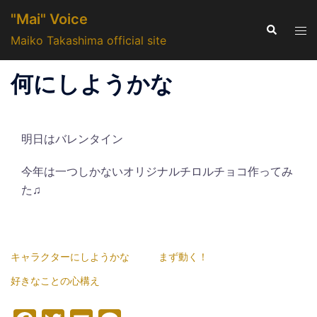
コ
"Mai" Voice
ン
検
ト
索
Maiko Takashima official site
テ
グ
ン
ル
何にしようかな
ツ
メ
へ
ニ
ス
ュ
キ
明日はバレンタイン
ー
ッ
今年は一つしかないオリジナルチロルチョコ作ってみ
プ
た♫
キャラクターにしようかな
まず動く！
好きなことの心構え