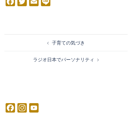
Facebook
Twitter
Email
Line
投
子育ての気づき
稿
ナ
ラジオ日本でパーソナリティ
ビ
ゲ
ー
シ
ョ
ン
Facebook
Instagram
YouTube