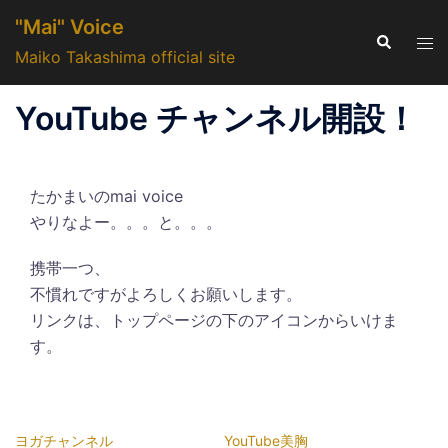
コ
"Mai" Voice
ン
検
ト
索
Maiko Takashima official site
テ
グ
ン
ル
YouTube チャンネル開設！
ツ
メ
へ
ニ
ス
ュ
キ
たかまいのmai voice
ー
ッ
やりなよー。。。と。。。
プ
携帯一つ、
不慣れですがよろしくお願いします。
リンクは、トップページの下のアイコンからいけま
す。
ヨガチャンネル
YouTube美胸