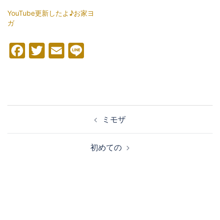
YouTube更新したよ♪お家ヨ
ガ
Facebook
Twitter
Email
Line
投
ミモザ
稿
ナ
初めての
ビ
ゲ
ー
シ
ョ