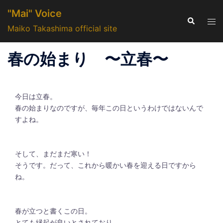
コ
"Mai" Voice
ン
検
ト
索
Maiko Takashima official site
テ
グ
ン
ル
春の始まり 〜立春〜
ツ
メ
へ
ニ
ス
ュ
キ
今日は立春。
ー
ッ
春の始まりなのですが、毎年この日というわけではないんで
すよね。
プ
そして、まだまだ寒い！
そうです。だって、これから暖かい春を迎える日ですから
ね。
春が立つと書くこの日。
とても縁起が良いとされており、