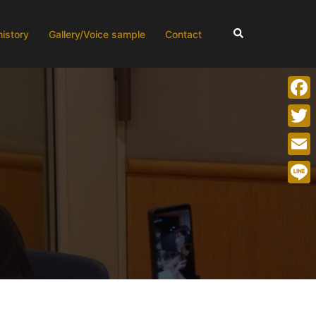
検
history
Gallery/Voice sample
Contact
索
Face
Twitt
Emai
Line