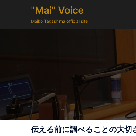
コ
"Mai" Voice
ン
テ
Maiko Takashima official site
ン
ツ
へ
ス
キ
ッ
プ
伝える前に調べることの大切