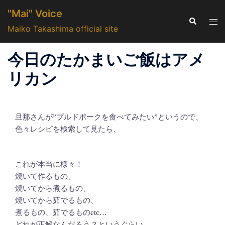
コ
"Mai" Voice
ン
検
ト
索
Maiko Takashima official site
テ
グ
ン
ル
今日のたかまいご飯はアメ
ツ
メ
へ
ニ
リカン
ス
ュ
キ
ー
ッ
旦那さんが”プルドポークを食べてみたい”というので、
プ
色々レシピを検索して見たら、
これが本当に様々！
焼いて作るもの、
焼いてから煮るもの、
焼いてから茹でるもの、
煮るもの、茹でるものetc…
どれが正解なんだろう？というぐらい。