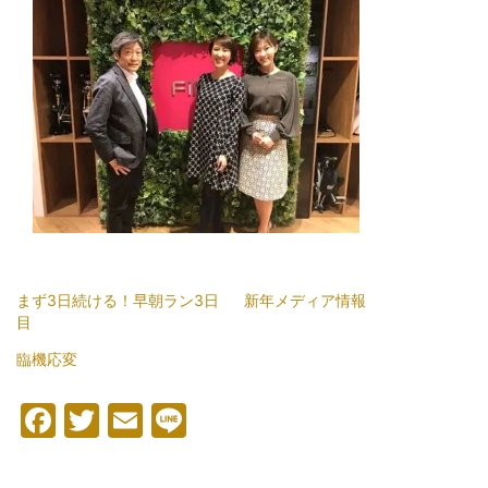
まず3日続ける！早朝ラン3日
新年メディア情報
目
臨機応変
Facebook
Twitter
Email
Line