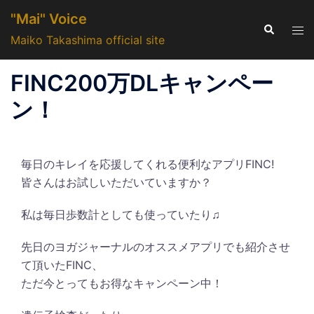
コ
"Mai" Voice
ン
検
ト
索
Maiko Takashima official site
テ
グ
ン
ル
FINC200万DLキャンペー
ツ
メ
へ
ニ
ン！
ス
ュ
キ
ー
ッ
毎日のキレイを応援してくれる便利なアプリFINC!
プ
皆さんはお試しいただいていますか？
私は毎日歩数計としても使っていたり♫
先日のヨガジャーナルのオススメアプリでも紹介させ
て頂いたFINC、
ただ今とってもお得なキャンペーン中！