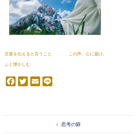
言葉を伝えると言うこと
この声、心に届け。
ふと懐かしむ
Facebook
Twitter
Email
Line
投
思考の癖
稿
ナ