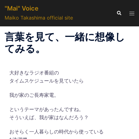
コ
"Mai" Voice
ン
検
ト
索
Maiko Takashima official site
テ
グ
ン
ル
言葉を見て、一緒に想像し
ツ
メ
へ
ニ
てみる。
ス
ュ
キ
ー
ッ
大好きなラジオ番組の
プ
タイムスケジュールを見ていたら
我が家のご長寿家電。
というテーマがあったんですね。
そういえば、我が家はなんだろう？
おそらく一人暮らしの時代から使っている