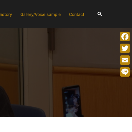
検
history
Gallery/Voice sample
Contact
索
Face
Twitt
Emai
Line