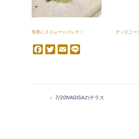
世界にストレートパンチ！
ディズニー
Facebook
Twitter
Email
Line
投
稿
7/20NAGISAのテラス
ナ
ビ
ゲ
ー
シ