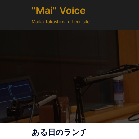
コ
"Mai" Voice
ン
テ
Maiko Takashima official site
ン
ツ
へ
ス
キ
ッ
プ
ある日のランチ