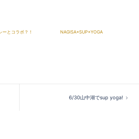
シーとコラボ？！
NAGISA×SUP×YOGA
6/30山中湖でsup yoga!