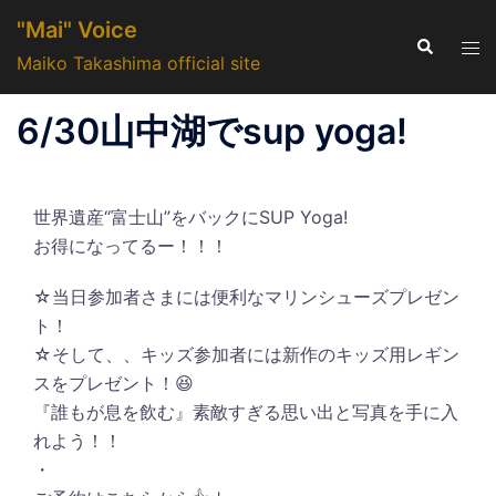
コ
"Mai" Voice
ン
検
ト
索
Maiko Takashima official site
テ
グ
ン
ル
6/30山中湖でsup yoga!
ツ
メ
へ
ニ
ス
ュ
キ
世界遺産“富士山”をバックにSUP Yoga!
ー
ッ
お得になってるー！！！
プ
☆当日参加者さまには便利なマリンシューズプレゼン
ト！
☆そして、、キッズ参加者には新作のキッズ用レギン
スをプレゼント！😆
『誰もが息を飲む』素敵すぎる思い出と写真を手に入
れよう！！
・