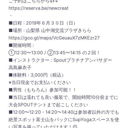
ご予約はこちらから👍↓
‪https://reserva.be/newcreat‬
・
■日程 : ‪2019年６月３０日（日）‬
■場所 : 山梨県 山中湖交流プラザきらら
‪https://goo.gl/maps/VcGeuauX7zMKEzr27‬
■開催時間 :
①‪12:30〜13:00‬ / ②‪13:45〜14:15‬ の２回！
■インストラクター : Spoutプラチナアンバサダー
高島麻衣子
■体験料 : 3,000円（税込）
※当日現金でお支払いください
■男性（もちろん）参加可能！！
■当日は濡れても良い服装で、開始時間10分前までに
大会SPOUTテントまで起こしください
■‪12:00〜12:20‬・‪14:20〜14:40‬は参加者以外の方でも
絶景スポット富士山をバックにSupYogaスペースを使
い写真を撮っていただけます！😊