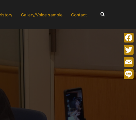
検
history
Gallery/Voice sample
Contact
索
Face
Twitt
Emai
Line