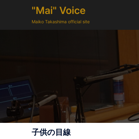
コ
"Mai" Voice
ン
テ
Maiko Takashima official site
ン
ツ
へ
ス
キ
ッ
プ
子供の目線