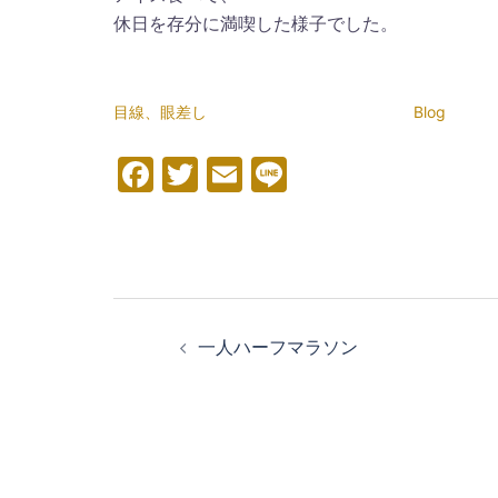
休日を存分に満喫した様子でした。
目線、眼差し
Blog
Facebook
Twitter
Email
Line
投
稿
一人ハーフマラソン
ナ
ビ
ゲ
ー
シ
ョ